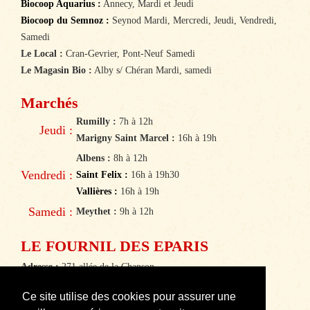
Biocoop Aquarius :
Annecy, Mardi et Jeudi
Biocoop du Semnoz :
Seynod Mardi, Mercredi, Jeudi, Vendredi,
Samedi
Le Local :
Cran-Gevrier, Pont-Neuf Samedi
Le Magasin Bio :
Alby s/ Chéran Mardi, samedi
Marchés
Rumilly :
7h à 12h
Jeudi :
Marigny Saint Marcel :
16h à 19h
Albens :
8h à 12h
Vendredi :
Saint Felix :
16h à 19h30
Vallières :
16h à 19h
Samedi :
Meythet :
9h à 12h
LE FOURNIL DES EPARIS
Adresse :
271 allée de la Chanson
74540 Viuz la Chiesaz
Ce site utilise des cookies pour assurer une
Téléphone :
04 50 51 47 64