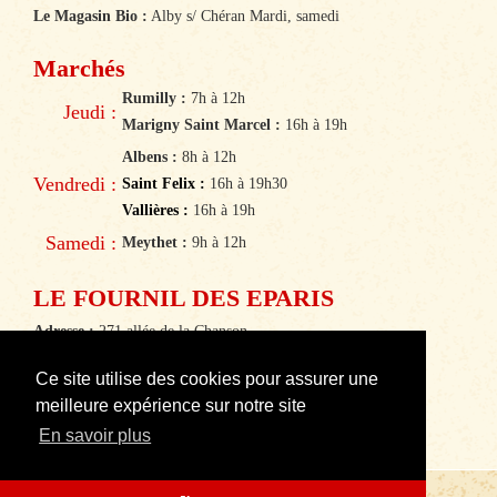
Le Magasin Bio :
Alby s/ Chéran Mardi, samedi
Marchés
Rumilly :
7h à 12h
Jeudi :
Marigny Saint Marcel :
16h à 19h
Albens :
8h à 12h
Vendredi :
Saint Felix :
16h à 19h30
Vallières :
16h à 19h
Samedi :
Meythet :
9h à 12h
LE FOURNIL DES EPARIS
Adresse :
271 allée de la Chanson
74540 Viuz la Chiesaz
Ce site utilise des cookies pour assurer une
Téléphone :
04 50 51 47 64
meilleure expérience sur notre site
E-mail :
lefournildeseparis@orange.fr
En savoir plus